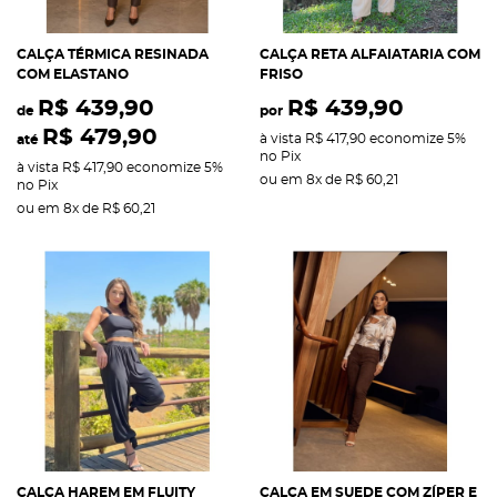
CALÇA TÉRMICA RESINADA
CALÇA RETA ALFAIATARIA COM
COM ELASTANO
FRISO
R$ 439,90
R$ 439,90
de
por
R$ 479,90
à vista
R$ 417,90
economize
5%
até
no Pix
à vista
R$ 417,90
economize
5%
ou em
8x
de
R$ 60,21
no Pix
ou em
8x
de
R$ 60,21
CALÇA HAREM EM FLUITY
CALÇA EM SUEDE COM ZÍPER E