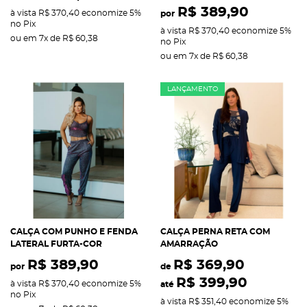
R$ 389,90
à vista
R$ 370,40
economize
5%
por
no Pix
à vista
R$ 370,40
economize
5%
ou em
7x
de
R$ 60,38
no Pix
ou em
7x
de
R$ 60,38
LANÇAMENTO
CALÇA COM PUNHO E FENDA
CALÇA PERNA RETA COM
LATERAL FURTA-COR
AMARRAÇÃO
R$ 389,90
R$ 369,90
por
de
R$ 399,90
à vista
R$ 370,40
economize
5%
até
no Pix
à vista
R$ 351,40
economize
5%