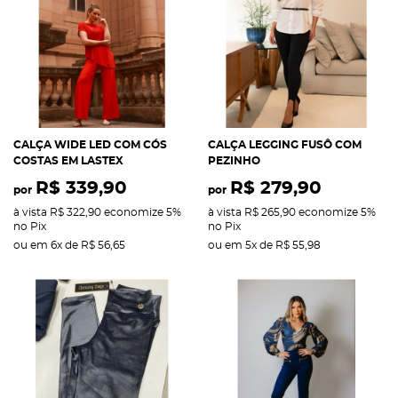
CALÇA WIDE LED COM CÓS
CALÇA LEGGING FUSÔ COM
COSTAS EM LASTEX
PEZINHO
R$ 339,90
R$ 279,90
por
por
à vista
R$ 322,90
economize
5%
à vista
R$ 265,90
economize
5%
no Pix
no Pix
ou em
6x
de
R$ 56,65
ou em
5x
de
R$ 55,98