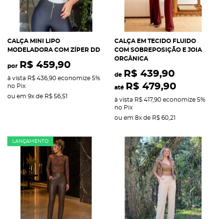
CALÇA MINI LIPO
CALÇA EM TECIDO FLUIDO
MODELADORA COM ZÍPER DD
COM SOBREPOSIÇÃO E JOIA
ORGÂNICA
R$ 459,90
por
R$ 439,90
de
à vista
R$ 436,90
economize
5%
R$ 479,90
no Pix
até
ou em
9x
de
R$ 56,51
à vista
R$ 417,90
economize
5%
no Pix
ou em
8x
de
R$ 60,21
LANÇAMENTO