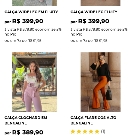
CALÇA WIDE LEG EM FLUITY
CALÇA WIDE LEG FLUITY
R$ 399,90
R$ 399,90
por
por
à vista
R$ 379,90
economize
5%
à vista
R$ 379,90
economize
5%
no Pix
no Pix
ou em
7x
de
R$ 61,93
ou em
7x
de
R$ 61,93
CALÇA CLOCHARD EM
CALÇA FLARE CÓS ALTO
BENGALINE
BENGALINE
(1)
R$ 389,90
por