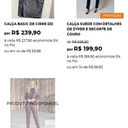
PROMOÇÃO
CALÇA BASIC DE CIRRE DD
CALÇA SUEDE COM DETALHES
DE ZYPER E RECORTE DE
R$ 239,90
por
COURO
à vista
R$ 227,90
economize
5%
de
R$ 569,90
no Pix
R$ 199,90
por
ou em
4x
de
R$ 59,98
à vista
R$ 189,90
economize
5%
no Pix
ou em
3x
de
R$ 66,63