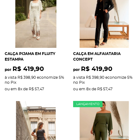
CALÇA PIJAMA EM FLUITY
CALÇA EM ALFAIATARIA
ESTAMPA
CONCEPT
R$ 419,90
R$ 419,90
por
por
à vista
R$ 398,90
economize
5%
à vista
R$ 398,90
economize
5%
no Pix
no Pix
ou em
8x
de
R$ 57,47
ou em
8x
de
R$ 57,47
LANÇAMENTO