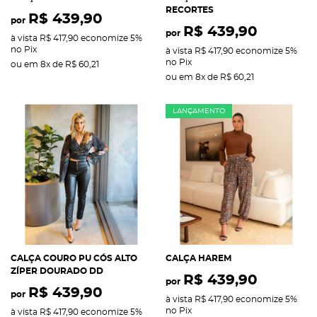
RECORTES
R$ 439,90
por
R$ 439,90
por
à vista
R$ 417,90
economize
5%
no Pix
à vista
R$ 417,90
economize
5%
no Pix
ou em
8x
de
R$ 60,21
ou em
8x
de
R$ 60,21
LANÇAMENTO
CALÇA COURO PU CÓS ALTO
CALÇA HAREM
ZÍPER DOURADO DD
R$ 439,90
por
R$ 439,90
por
à vista
R$ 417,90
economize
5%
no Pix
à vista
R$ 417,90
economize
5%