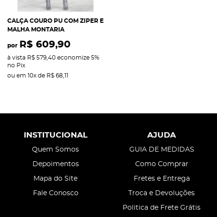
CALÇA COURO PU COM ZIPER E
MALHA MONTARIA
R$ 609,90
por
à vista
R$ 579,40
economize
5%
no Pix
ou em
10x
de
R$ 68,11
INSTITUCIONAL
AJUDA
Quem Somos
GUIA DE MEDIDAS
Depoimentos
Como Comprar
Mapa do Site
Fretes e Entrega
Fale Conosco
Troca e Devoluções
Politica de Frete Grátis