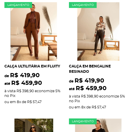
LANÇAMENTO
LANÇAMENTO
CALÇA ULTILITÁRIA EM FLUITY
CALÇA EM BENGALINE
RESINADO
R$ 419,90
de
R$ 419,90
de
R$ 459,90
até
R$ 459,90
até
à vista
R$ 398,90
economize
5%
no Pix
à vista
R$ 398,90
economize
5%
no Pix
ou em
8x
de
R$ 57,47
ou em
8x
de
R$ 57,47
LANÇAMENTO