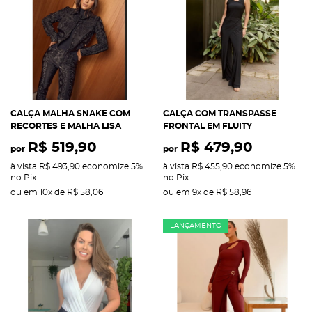
CALÇA MALHA SNAKE COM
CALÇA COM TRANSPASSE
RECORTES E MALHA LISA
FRONTAL EM FLUITY
R$ 519,90
R$ 479,90
por
por
à vista
R$ 493,90
economize
5%
à vista
R$ 455,90
economize
5%
no Pix
no Pix
ou em
10x
de
R$ 58,06
ou em
9x
de
R$ 58,96
LANÇAMENTO