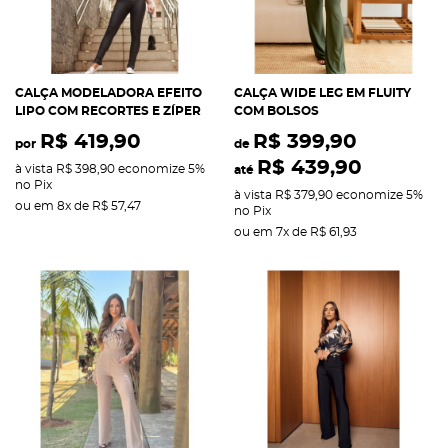
CALÇA MODELADORA EFEITO
CALÇA WIDE LEG EM FLUITY
LIPO COM RECORTES E ZÍPER
COM BOLSOS
R$ 419,90
R$ 399,90
por
de
R$ 439,90
à vista
R$ 398,90
economize
5%
até
no Pix
à vista
R$ 379,90
economize
5%
ou em
8x
de
R$ 57,47
no Pix
ou em
7x
de
R$ 61,93