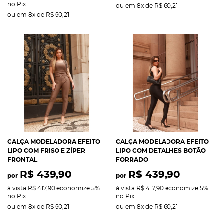
no Pix
ou em
8x
de
R$ 60,21
ou em
8x
de
R$ 60,21
CALÇA MODELADORA EFEITO
CALÇA MODELADORA EFEITO
LIPO COM FRISO E ZÍPER
LIPO COM DETALHES BOTÃO
FRONTAL
FORRADO
R$ 439,90
R$ 439,90
por
por
à vista
R$ 417,90
economize
5%
à vista
R$ 417,90
economize
5%
no Pix
no Pix
ou em
8x
de
R$ 60,21
ou em
8x
de
R$ 60,21