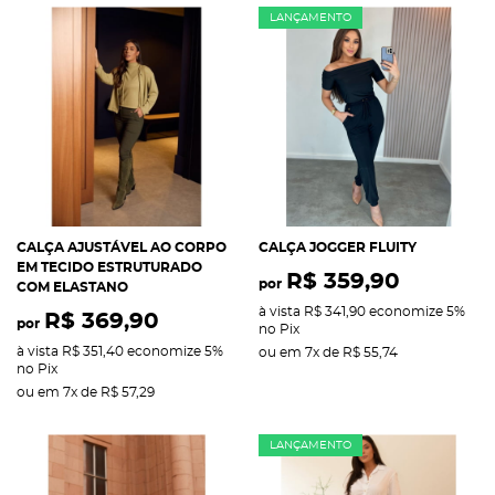
LANÇAMENTO
CALÇA AJUSTÁVEL AO CORPO
CALÇA JOGGER FLUITY
EM TECIDO ESTRUTURADO
R$ 359,90
por
COM ELASTANO
à vista
R$ 341,90
economize
5%
R$ 369,90
por
no Pix
à vista
R$ 351,40
economize
5%
ou em
7x
de
R$ 55,74
no Pix
ou em
7x
de
R$ 57,29
LANÇAMENTO