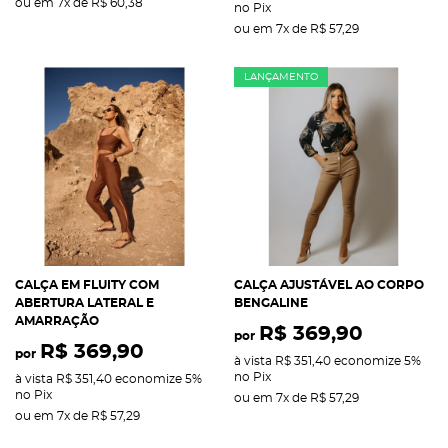
ou em
7x
de
R$ 60,38
no Pix
ou em
7x
de
R$ 57,29
LANÇAMENTO
CALÇA EM FLUITY COM
CALÇA AJUSTÁVEL AO CORPO
ABERTURA LATERAL E
BENGALINE
AMARRAÇÃO
R$ 369,90
por
R$ 369,90
por
à vista
R$ 351,40
economize
5%
no Pix
à vista
R$ 351,40
economize
5%
no Pix
ou em
7x
de
R$ 57,29
ou em
7x
de
R$ 57,29