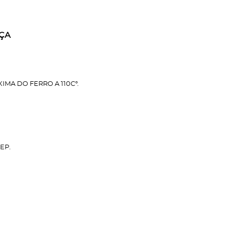
ÇA
MA DO FERRO A 110C°.
EP.