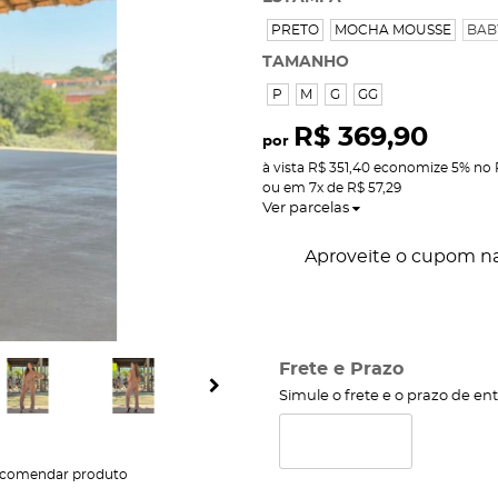
PRETO
MOCHA MOUSSE
BAB
TAMANHO
P
M
G
GG
R$ 369,90
por
à vista
R$ 351,40
economize
5%
no 
ou em
7x
de
R$ 57,29
Ver parcelas
Aproveite o cupom na
Frete e Prazo
Simule o frete e o prazo de en
comendar produto