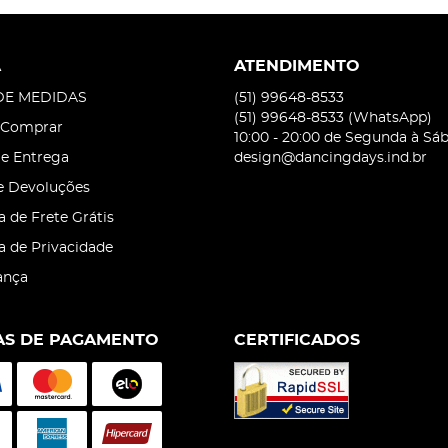
A
ATENDIMENTO
DE MEDIDAS
(51)
99648-8533
(51)
99648-8533
(WhatsApp)
Comprar
10:00 - 20:00 de Segunda à Sá
 e Entrega
design@dancingdays.ind.br
e Devoluções
a de Frete Grátis
ca de Privacidade
ança
S DE PAGAMENTO
CERTIFICADOS