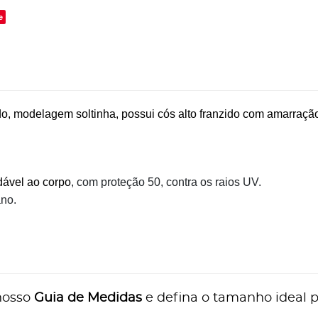
e
ído, modelagem soltinha, possui cós alto franzido com amarraçã
ável ao corpo
, com proteção 50, contra os raios UV.
ano.
nosso
Guia de Medidas
e defina o tamanho ideal p