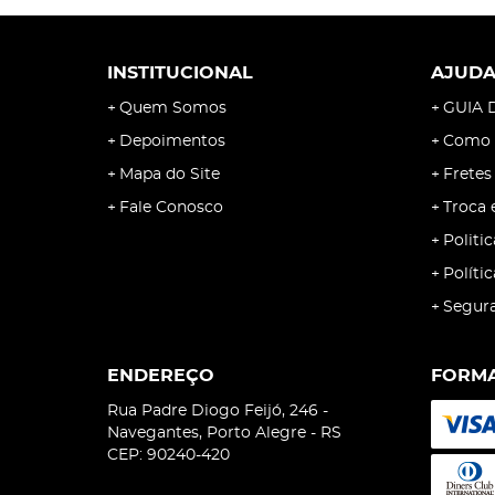
INSTITUCIONAL
AJUD
Quem Somos
GUIA 
Depoimentos
Como 
Mapa do Site
Fretes
Fale Conosco
Troca 
Politic
Políti
Segur
ENDEREÇO
FORMA
Rua Padre Diogo Feijó, 246
-
Navegantes, Porto Alegre
-
RS
CEP: 90240-420