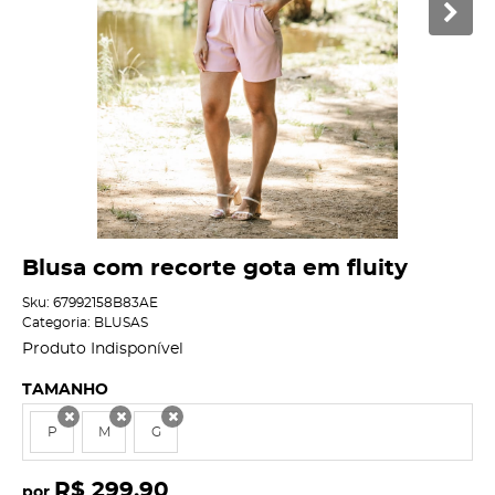
Blusa com recorte gota em fluity
Sku:
67992158B83AE
Categoria:
BLUSAS
Produto Indisponível
TAMANHO
P
M
G
x
x
x
R$ 299,90
por