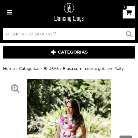
0
CATEGORIAS
Home
Categorias
BLUSAS
Blusa com recorte gota em fluity