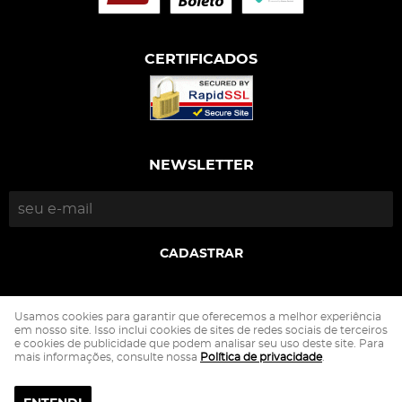
CERTIFICADOS
NEWSLETTER
CADASTRAR
DDAA Indústria e Comércio do Vestuário Ltda
Usamos cookies para garantir que oferecemos a melhor experiência
CNPJ: 21.831.014/0001-27
em nosso site. Isso inclui cookies de sites de redes sociais de terceiros
e cookies de publicidade que podem analisar seu uso deste site. Para
mais informações, consulte nossa
Política de privacidade
.
LOJA VIRTUAL CRIADA POR