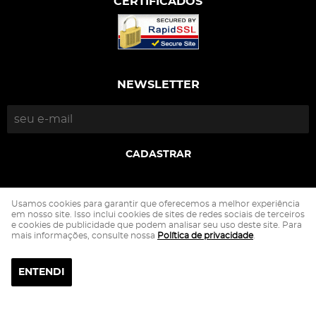
CERTIFICADOS
NEWSLETTER
CADASTRAR
DDAA Indústria e Comércio do Vestuário Ltda
Usamos cookies para garantir que oferecemos a melhor experiência
CNPJ: 21.831.014/0001-27
em nosso site. Isso inclui cookies de sites de redes sociais de terceiros
e cookies de publicidade que podem analisar seu uso deste site. Para
mais informações, consulte nossa
Política de privacidade
.
LOJA VIRTUAL CRIADA POR
ENTENDI